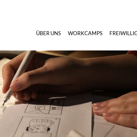
Ü
BER UNS
W
ORKCAMPS
F
REIWILLI