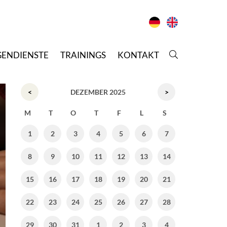
GENDIENSTE
T
RAININGS
K
ONTAKT
<
DEZEMBER 2025
>
M
T
O
T
F
L
S
1
2
3
4
5
6
7
8
9
10
11
12
13
14
15
16
17
18
19
20
21
22
23
24
25
26
27
28
29
30
31
1
2
3
4