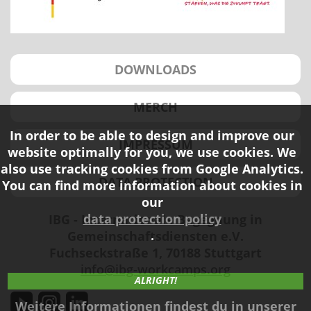
DOWNLOADS
MERCH
In order to be able to design and improve our
IMPRESSUM
website optimally for you, we use cookies. We
also use tracking cookies from Google Analytics.
DATA PROTECTION
You can find more information about cookies in
our
data protection policy
IBG - Internationale Begegnung in
.
Gemeinschaftsdiensten e.V.
Fuchseckstraße 1, 70188 Stuttgart
info@ibg-workcamps.org
ALRIGHT!
Weitere Informationen findest du in unserer