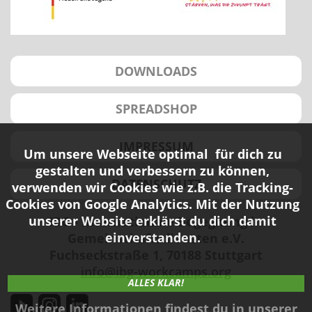
DOWNLOADS
SPREADSHOP
IMPRESSUM
Um unsere Webseite optimal für dich zu
gestalten und verbessern zu können,
DATENSCHUTZ
verwenden wir Cookies wie z.B. die Tracking-
Cookies von Google Analytics. Mit der Nutzung
unserer Website erklärst du dich damit
IBG - Internationale Begegnung in
einverstanden.
Gemeinschaftsdiensten e.V.
Fuchseckstraße 1, 70188 Stuttgart
info@ibg-workcamps.org
ALLES KLAR!
Weitere Informationen findest du in unserer