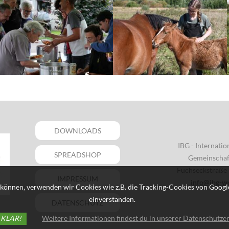
DOWNLOADS
IBG - Internati
SPREADSHOP
Gemeinschaft
Fuchseckstraße 
IMPRESSUM
info@ibg-w
können, verwenden wir Cookies wie z.B. die Tracking-Cookies von Google
einverstanden.
DATENSCHUTZ
 KLAR!
Weitere Informationen findest du in unserer Datenschutzer