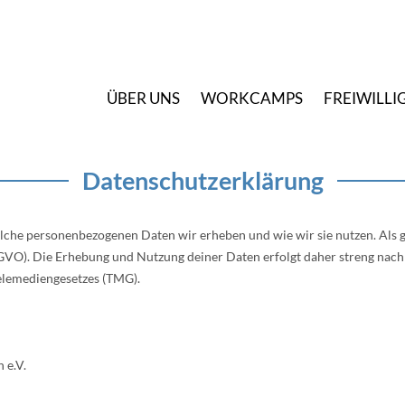
Ü
BER UNS
W
ORKCAMPS
F
REIWILLI
Datenschutzerklärung
che personenbezogenen Daten wir erheben und wie wir sie nutzen. Als g
O). Die Erhebung und Nutzung deiner Daten erfolgt daher streng nac
elemediengesetzes (TMG).
 e.V.