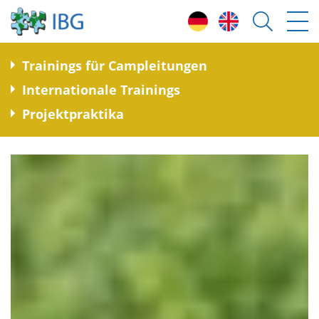
T
rainings für Campleitungen
I
nternationale Trainings
P
rojektpraktika