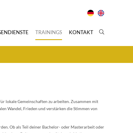
GENDIENSTE
T
RAININGS
K
ONTAKT
für lokale Gemeinschaften zu arbeiten. Zusammen mit
alen Wandel, Frieden und verstärken die Stimmen von
den. Ob als Teil deiner Bachelor- oder Masterarbeit oder