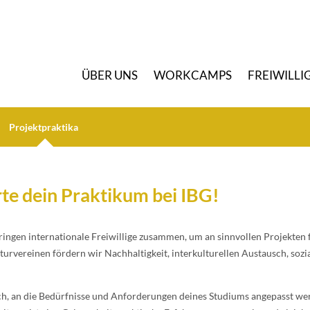
Ü
BER UNS
W
ORKCAMPS
F
REIWILLI
P
rojektpraktika
te dein Praktikum bei IBG!
ngen internationale Freiwillige zusammen, um an sinnvollen Projekten 
vereinen fördern wir Nachhaltigkeit, interkulturellen Austausch, sozi
ch, an die Bedürfnisse und Anforderungen deines Studiums angepasst wer