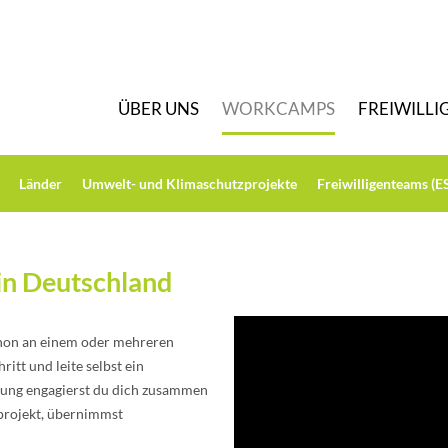
Ü
BER UNS
W
ORKCAMPS
F
REIWILLI
L
änder
U
mwelt- und Klimaschutzprojekte
F
reiwilligenteams (E
 in Deutschland
schon an einem oder mehreren
t und leite selbst ein
tung engagierst du dich zusammen
projekt, übernimmst