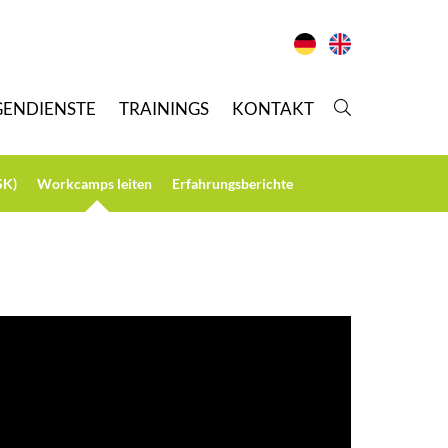
GENDIENSTE
T
RAININGS
K
ONTAKT
SK)
W
orkcamps leiten
E
rfahrungsberichte