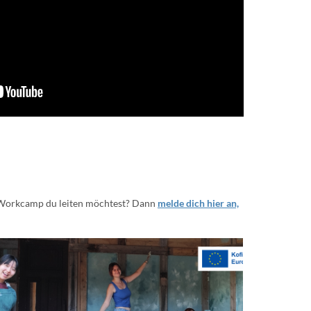
s Workcamp du leiten möchtest? Dann
melde dich hier an,