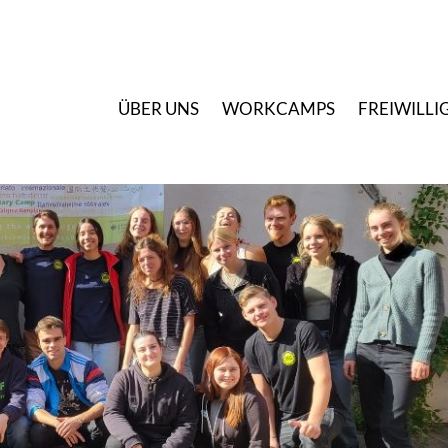
Ü
BER UNS
W
ORKCAMPS
F
REIWILLI