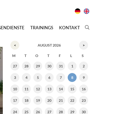
GENDIENSTE
T
RAININGS
K
ONTAKT
<
AUGUST 2026
>
M
T
O
T
F
L
S
27
28
29
30
31
1
2
3
4
5
6
7
8
9
10
11
12
13
14
15
16
17
18
19
20
21
22
23
24
25
26
27
28
29
30