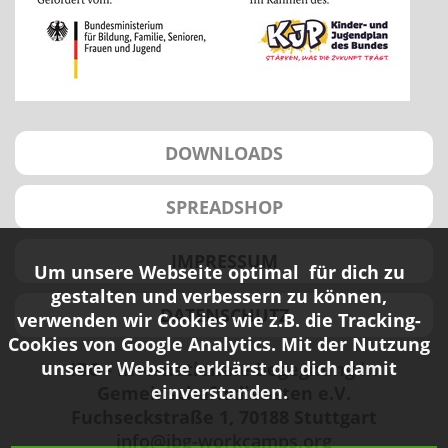
DOWNLOADS
SPREADSHOP
IMPRESSUM
Um unsere Webseite optimal für dich zu
gestalten und verbessern zu können,
DATENSCHUTZ
verwenden wir Cookies wie z.B. die Tracking-
Cookies von Google Analytics. Mit der Nutzung
unserer Website erklärst du dich damit
IBG - Internationale Begegnung in
einverstanden.
Gemeinschaftsdiensten e.V.
Fuchseckstraße 1, 70188 Stuttgart
info@ibg-workcamps.org