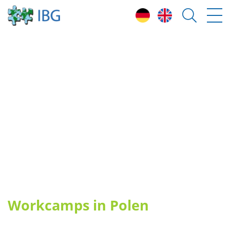
T
eilnahmebedingungen
H
ighlights & freie Plätze 2026
L
änder
U
mwelt- und Klimaschutzprojekte
F
reiwilligenteams (ESK)
W
orkcamps leiten
E
rfahrungsberichte
Workcamps in Polen