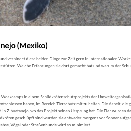
anejo (Mexiko)
 und verbindet diese beiden Dinge zur Zeit gern in internationalen Wor
nterstützen. Welche Erfahrungen sie dort gemacht hat und warum der Sch
s Workcamps in einem Schildkrötenschutzprojekts der Umweltorganisatio
entschlossen haben, im Bereich Tierschutz mit zu helfen. Die Arbeit, die 
 in Zihuatanejo, wo das Projekt seinen Ursprung hat. Die Eier wurden 
ildkröten geschlüpft sind wurden sie entweder morgens vor Sonnenaufga
rebse, Vögel oder Straßenhunde wird so minimiert.