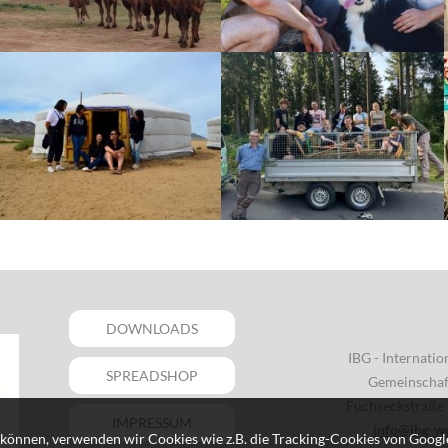
DOWNLOADS
IBG - Internati
SPREADSHOP
Gemeinschaft
Fuchseckstraße 
IMPRESSUM
info@ibg-w
können, verwenden wir Cookies wie z.B. die Tracking-Cookies von Google