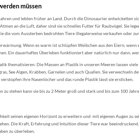
 werden müssen
 Jahren und lebten früher an Land. Durch die Dinosaurier entwickelten 
men an die Luft, daher sind sie schnelles Futter für Raubvögel. Sie lege
 die die vom Aussterben bedrohten Tiere illegalerweise verkaufen oder z
derwärmung. Wenn es warm ist schlüpfen Weibchen aus den Eiern; wenn e
chen. Ein dauerhaftes Überleben funktioniert aber natürlich nur dann
atik thematisieren: Die Massen an Plastik in unseren Meeren lassen vie
ras, See Algen, Krabben, Garnelen und auch Quallen. Sie verwechseln desw
verstopfen ihre Nasenlöcher und das runde Plastik lässt sie ersticken.
n zu stehen kann sie bis zu 2 Meter groß und stark und bis zum 100 Jahre
eit seinen eigenen Horizont zu erweitern und mit eigenen Augen zu seh
ehen. Die Kraft, Erfahrung und Intuition dieser Tiere war beeindrucken
haben zu überleben.