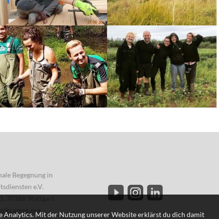
onale Begegnung in
sdiensten e.V.
1, 70188 Stuttgart
orkcamps.org
 Analytics. Mit der Nutzung unserer Website erklärst du dich damit