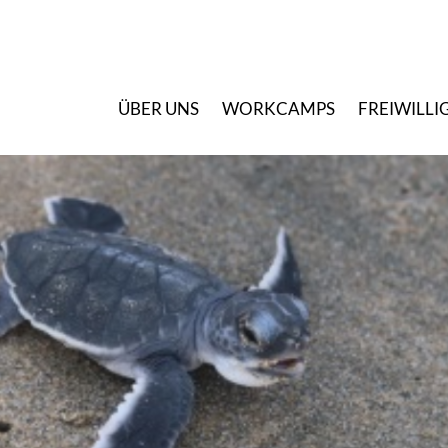
Ü
BER UNS
W
ORKCAMPS
F
REIWILLI