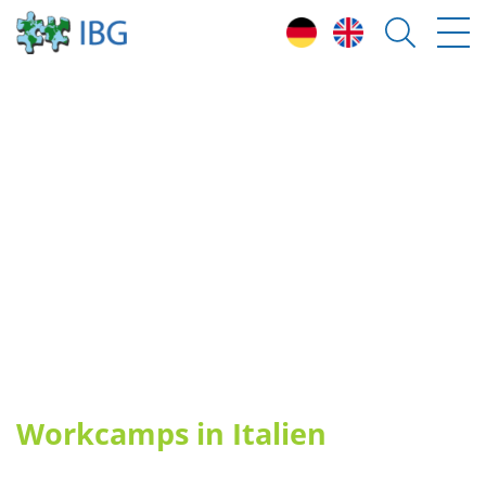
T
eilnahmebedingungen
H
ighlights & freie Plätze 2026
L
änder
U
mwelt- und Klimaschutzprojekte
F
reiwilligenteams (ESK)
W
orkcamps leiten
E
rfahrungsberichte
Workcamps in Italien