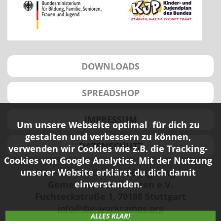
DOWNLOADS
SPREADSHOP
IMPRESSUM
Um unsere Webseite optimal für dich zu
gestalten und verbessern zu können,
DATENSCHUTZ
verwenden wir Cookies wie z.B. die Tracking-
Cookies von Google Analytics. Mit der Nutzung
unserer Website erklärst du dich damit
IBG - Internationale Begegnung in
einverstanden.
Gemeinschaftsdiensten e.V.
Fuchseckstraße 1, 70188 Stuttgart
info@ibg-workcamps.org
ALLES KLAR!