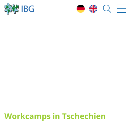
T
eilnahmebedingungen
H
ighlights & freie Plätze 2026
L
änder
U
mwelt- und Klimaschutzprojekte
F
reiwilligenteams (ESK)
W
orkcamps leiten
E
rfahrungsberichte
Workcamps in Tschechien