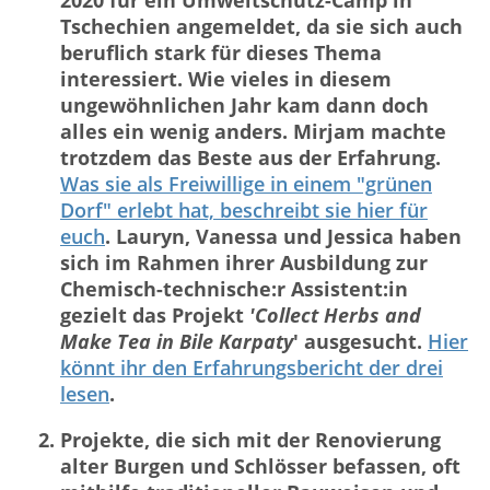
2020 für ein Umweltschutz-Camp in
Tschechien angemeldet, da sie sich auch
beruflich stark für dieses Thema
interessiert. Wie vieles in diesem
ungewöhnlichen Jahr kam dann doch
alles ein wenig anders. Mirjam machte
trotzdem das Beste aus der Erfahrung.
Was sie als Freiwillige in einem "grünen
Dorf" erlebt hat, beschreibt sie hier für
euch
. Lauryn, Vanessa und Jessica haben
sich im Rahmen ihrer Ausbildung zur
Chemisch-technische:r Assistent:in
gezielt das Projekt
'Collect Herbs and
Make Tea in Bile Karpaty
' ausgesucht.
Hier
könnt ihr den Erfahrungsbericht der drei
lesen
.
Projekte, die sich mit der Renovierung
alter Burgen und Schlösser befassen, oft